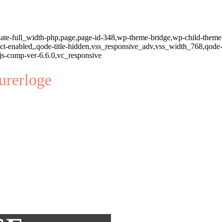
ate-full_width-php,page,page-id-348,wp-theme-bridge,wp-child-theme-b
ect-enabled,,qode-title-hidden,vss_responsive_adv,vss_width_768,qode
js-comp-ver-6.6.0,vc_responsive
urerloge
Spiegel
ahrheit
ten Freien und
Deutschland.