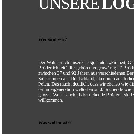
UNSERE
LO
Wer sind wir?
Der Wahlspruch unserer Loge lautet: „Freiheit, Gle
Brüderlichkeit“. Ihr gehören gegenwärtig 27 Brüde
zwischen 37 und 92 Jahren aus verschiedenen Ber
Sie kommen aus Deutschland, aber auch aus Indie
Polen. Das macht deutlich, dass wir ebenso wie di
Gründergeneration weltoffen sind. Suchende wie 
ganzen Welt – auch als besuchende Brüder – sind s
willkommen
.
Was wollen wir?