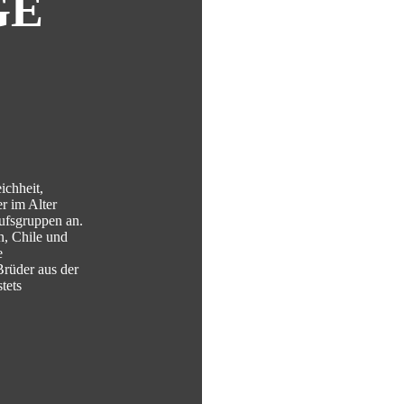
GE
ichheit,
r im Alter
ufsgruppen an.
n, Chile und
e
Brüder aus der
tets