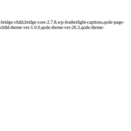
ridge-child,bridge-core-2.7.8,wp-featherlight-captions,qode-page-
-child-theme-ver-1.0.0,qode-theme-ver-26.3,qode-theme-