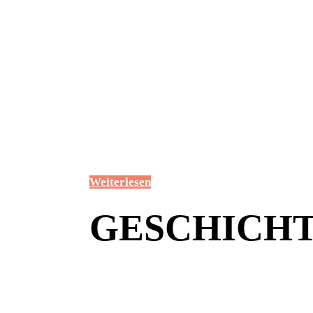
auf diesem Internet-Auftritt der Freimaurerloge „
Wahrheit“ Nr. 532 i. Or. Berlin. Wir freuen uns übe
an unserer Loge und ihren Besonderheiten. Sie unt
von den anderen Logen der Großloge der Alten Fr
Angenommenen Maurer von Deutschland vor alle
Verwendung des sogenannten „Alt-Englischen Ritu
durch seine große Nähe zu den ursprünglichen Rit
auszeichnet.
Weiterlesen
GESCHICH